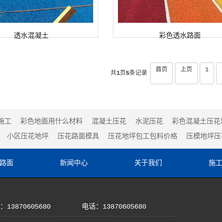
透水混凝土
彩色透水路面
首页
上页
1
共
1
页
5
条记录
施工
彩色地面用什么材料
混凝土压花
水泥压花
彩色混凝土压花
小区压花地坪
压花路面模具
压花地坪包工包料价格
压模地坪压
路面
新闻中心
关于我们
施
13870605680
电话：13870605680