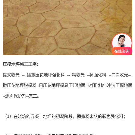
压模地坪施工工序：
提浆收光 → 播撒压花地坪强化料 → 精收光 →补强化料 →二次收光→
撒压花地坪脱模粉→用压花地坪模具压印地面→封闭道路→冲洗压模地面
→涂刷保护剂→完工。
（1）在浇筑的混凝土地坪的初凝阶段，播撒粉未状的彩色强化料；